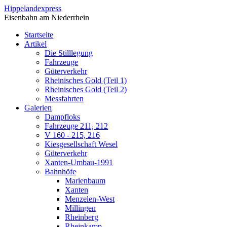
Direkt zum Inhalt
Hippelandexpress
Eisenbahn am Niederrhein
Startseite
Artikel
Die Stilllegung
Fahrzeuge
Güterverkehr
Rheinisches Gold (Teil 1)
Rheinisches Gold (Teil 2)
Messfahrten
Galerien
Dampfloks
Fahrzeuge 211, 212
V 160 - 215, 216
Kiesgesellschaft Wesel
Güterverkehr
Xanten-Umbau-1991
Bahnhöfe
Marienbaum
Xanten
Menzelen-West
Millingen
Rheinberg
Rheinkamp