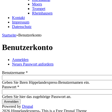
Moers
Trompet
Rheinhausen
Kontakt
Impressum
Datenschutz
Startseite
»
Benutzerkonto
Sie sind hier
Benutzerkonto
Anmelden
(aktiver Reiter)
Neues Passwort anfordern
Haupt-Reiter
Benutzername
*
Geben Sie Ihren Hippelandexpress-Benutzernamen ein.
Passwort
*
Geben Sie hier das zugehörige Passwort an.
Powered by
Drupal
2026 Hippelandexpress- This is a Free Drupal Theme