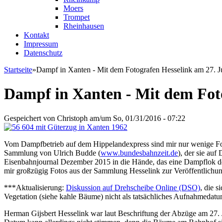
Moers
Trompet
Rheinhausen
Kontakt
Impressum
Datenschutz
Startseite
»
Dampf in Xanten - Mit dem Fotografen Hesselink am 27. J
Sie sind hier
Dampf in Xanten - Mit dem Foto
Gespeichert von
Christoph
am/um So, 01/31/2016 - 07:22
Vom Dampfbetrieb auf dem Hippelandexpress sind mir nur wenige Fot
Sammlung von Ulrich Budde (
www.bundesbahnzeit.de
), der sie auf
Eisenbahnjournal Dezember 2015 in die Hände, das eine Dampflok de
mir großzügig Fotos aus der Sammlung Hesselink zur Veröffentlichung
***Aktualisierung:
Diskussion auf Drehscheibe Online (DSO)
, die 
Vegetation (siehe kahle Bäume) nicht als tatsächliches Aufnahmedatum
Herman Gijsbert Hesselink war laut Beschriftung der Abzüge am 27. 