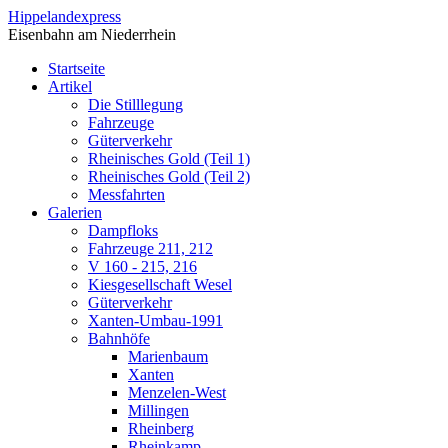
Direkt zum Inhalt
Hippelandexpress
Eisenbahn am Niederrhein
Startseite
Artikel
Die Stilllegung
Fahrzeuge
Güterverkehr
Rheinisches Gold (Teil 1)
Rheinisches Gold (Teil 2)
Messfahrten
Galerien
Dampfloks
Fahrzeuge 211, 212
V 160 - 215, 216
Kiesgesellschaft Wesel
Güterverkehr
Xanten-Umbau-1991
Bahnhöfe
Marienbaum
Xanten
Menzelen-West
Millingen
Rheinberg
Rheinkamp