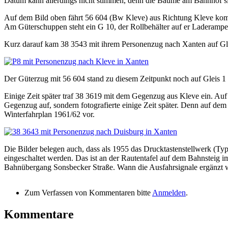
Datum kann allerdings nicht stimmen, denn die Bäume am Bahnhof s
Auf dem Bild oben fährt 56 604 (Bw Kleve) aus Richtung Kleve komm
Am Güterschuppen steht ein G 10, der Rollbehälter auf er Laderam
Kurz darauf kam 38 3543 mit ihrem Personenzug nach Xanten auf Gle
Der Güterzug mit 56 604 stand zu diesem Zeitpunkt noch auf Gleis 1 
Einige Zeit später traf 38 3619 mit dem Gegenzug aus Kleve ein. Auf
Gegenzug auf, sondern fotografierte einige Zeit später. Denn auf dem 
Winterfahrplan 1961/62 vor.
Die Bilder belegen auch, dass als 1955 das Drucktastenstellwerk (T
eingeschaltet werden. Das ist an der Rautentafel auf dem Bahnsteig
Bahnübergang Sonsbecker Straße. Wann die Ausfahrsignale ergänzt wu
Zum Verfassen von Kommentaren bitte
Anmelden
.
Kommentare