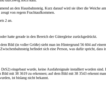
ind durchweg noch kahl.
end an den Hausbahnsteig. Kurz darauf wird sie über die Weiche am E
pe zeugt von regem Frachtaufkommen.
is 2 an.
oder hatte gerade in den Bereich der Gütergleise zurückgedrückt.
 dem Bild (in voller Größe) sieht man im Hintergrund 56 604 auf eine
Zwischenbahnsteig befindet sich eine Person, was dafür spricht, dass i
yp DrS2) eingebaut wurde, keine Ausfahrsignale installiert worden sin
 im Bild mit 38 3619 zu erkennen; auf dem Bild mit 38 3543 erkennt m
rden, ist bislang nicht bekannt.