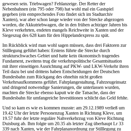
gewesen sein. Triebwagen? Fehlanzeige. Der Retter der
Nebenbahnen (ein 795 oder 798) hat wohl mal ein Gastspiel
gegeben (ein entsprechendes Foto findet sich im Stadtarchiv
Xanten), war aber schon lange wieder von der Strecke abgezogen
worden, die Akkutriebwagen, die in den frühen achtziger Jahren bis
Kleve verkehrten, endeten mangels Reichweite in Xanten und der
Siegeszug des 628 kam für den Hippelandexpress zu spät.
Im Rückblick wird man wohl sagen müssen, dass drei Faktoren zur
Stilllegung geführt haben: Erstens führte die Strecke durch
strukturschwaches Gebiet und hatte kein ökonomisch tragendes
Fundament, zweitens trug die verkehrspolitische Gesamtsituation
mit ihrer einseitigen Ausrichtung auf PKW- und LKW-Verkehr ihren
Teil dazu bei und drittens haben Entscheidungen der Deutschen
Bundesbahn zum Rückgang des ohnehin nicht großen
Verkehrsaufkommens geführt. Fahrplangestaltung, Fahrzeugeinsatz
und dringend notwendige Sanierungen, die unterlassen wurden,
machten die Strecke ebenso kaputt wie die Tatsache, dass der
Bundesbahn für umfangreiche Investitionen schlicht das Geld fehlte.
Und so kam es wie es kommen musste: am 29.12.1989 verließ um
19.42 Uhr der letzte Personenzug Xanten in Richtung Kleve, um
19.57 fuhr der letzte reguläre Nahverkehrzug von Kleve Richtung
Duisburg ab. Ihm folgte um 20.35 als letzter Zug überhaupt Lr 33
339 nach Xanten, wie der Fahrplananordnung zur Stilllegung zu