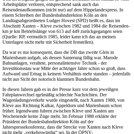
Arbeitsplätze verloren, entsprechend sank auch das
Reisendenaufkommen (nicht nur) auf dem Hippelandexpress. In
einem Schreiben der Bundesbahndirektion Köln an den
Landtagsabgeordneten Ludger Hovest (SPD) heißt es, dass im
Abschnitt Xanten – Kleve zwischen 1982 und 1984 die Reisenden-
km je km Betriebslänge von 613 auf 449 zurückgegangen seien
(Quelle: RP, vermutlich 1985, leider kann ich das an meinen
Unterlagen nicht mehr mit Sicherheit feststellen).
Da war es nur konsequent, dass die DB das zweite Gleis in
Marienbaum aufgab, als dessen Sanierung fällig war. Marode
Bahnanlagen, veraltete, personalintensive Technik - der
Investitionsstau war Mitte der achtziger Jahre schon so groß, dass
Aufwand und Ertrag in keinem Verhältnis mehr standen – jedenfalls
nicht aus Sicht der notorisch klammen Bundesbahn.
In diesen Jahren gab es in der Presse kurz vor dem jeweiligen
Fahrplanwechsel rgelmäßig schlechte Nachrichten. Der
Wagenladungsverkehr wurde eingestellt, nach Xanten 1988, von
Kleve aus Richtung Kalkar, Appeldorn und Marienbaum schon
früher. Irgendwann fuhren zwischen Kleve und Xanten am
Wochenende keine Züge mehr. Im Februar 1988 erklärte der
Präsident der Bundesbahndirektion Köln auf der
Jahrespressekonferenz, dass die Strecke von Xanten nach Kleve
nicht mehr „verkehrswürdig“ sei. In der ÖPNV-