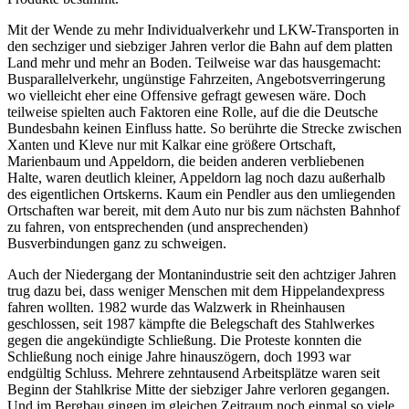
Mit der Wende zu mehr Individualverkehr und LKW-Transporten in
den sechziger und siebziger Jahren verlor die Bahn auf dem platten
Land mehr und mehr an Boden. Teilweise war das hausgemacht:
Busparallelverkehr, ungünstige Fahrzeiten, Angebotsverringerung
wo vielleicht eher eine Offensive gefragt gewesen wäre. Doch
teilweise spielten auch Faktoren eine Rolle, auf die die Deutsche
Bundesbahn keinen Einfluss hatte. So berührte die Strecke zwischen
Xanten und Kleve nur mit Kalkar eine größere Ortschaft,
Marienbaum und Appeldorn, die beiden anderen verbliebenen
Halte, waren deutlich kleiner, Appeldorn lag noch dazu außerhalb
des eigentlichen Ortskerns. Kaum ein Pendler aus den umliegenden
Ortschaften war bereit, mit dem Auto nur bis zum nächsten Bahnhof
zu fahren, von entsprechenden (und ansprechenden)
Busverbindungen ganz zu schweigen.
Auch der Niedergang der Montanindustrie seit den achtziger Jahren
trug dazu bei, dass weniger Menschen mit dem Hippelandexpress
fahren wollten. 1982 wurde das Walzwerk in Rheinhausen
geschlossen, seit 1987 kämpfte die Belegschaft des Stahlwerkes
gegen die angekündigte Schließung. Die Proteste konnten die
Schließung noch einige Jahre hinauszögern, doch 1993 war
endgültig Schluss. Mehrere zehntausend Arbeitsplätze waren seit
Beginn der Stahlkrise Mitte der siebziger Jahre verloren gegangen.
Und im Bergbau gingen im gleichen Zeitraum noch einmal so viele