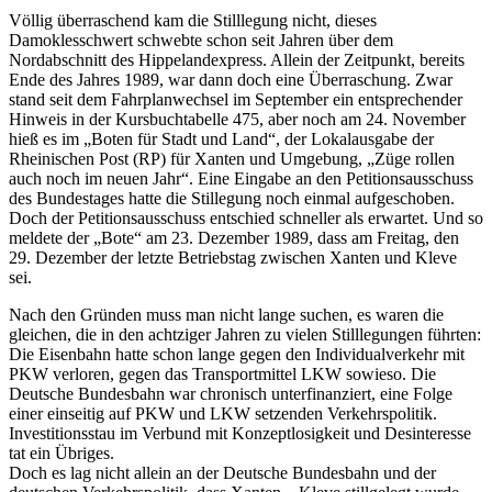
Völlig überraschend kam die Stilllegung nicht, dieses
Damoklesschwert schwebte schon seit Jahren über dem
Nordabschnitt des Hippelandexpress. Allein der Zeitpunkt, bereits
Ende des Jahres 1989, war dann doch eine Überraschung. Zwar
stand seit dem Fahrplanwechsel im September ein entsprechender
Hinweis in der Kursbuchtabelle 475, aber noch am 24. November
hieß es im „Boten für Stadt und Land“, der Lokalausgabe der
Rheinischen Post (RP) für Xanten und Umgebung, „Züge rollen
auch noch im neuen Jahr“. Eine Eingabe an den Petitionsausschuss
des Bundestages hatte die Stillegung noch einmal aufgeschoben.
Doch der Petitionsausschuss entschied schneller als erwartet. Und so
meldete der „Bote“ am 23. Dezember 1989, dass am Freitag, den
29. Dezember der letzte Betriebstag zwischen Xanten und Kleve
sei.
Nach den Gründen muss man nicht lange suchen, es waren die
gleichen, die in den achtziger Jahren zu vielen Stilllegungen führten:
Die Eisenbahn hatte schon lange gegen den Individualverkehr mit
PKW verloren, gegen das Transportmittel LKW sowieso. Die
Deutsche Bundesbahn war chronisch unterfinanziert, eine Folge
einer einseitig auf PKW und LKW setzenden Verkehrspolitik.
Investitionsstau im Verbund mit Konzeptlosigkeit und Desinteresse
tat ein Übriges.
Doch es lag nicht allein an der Deutsche Bundesbahn und der