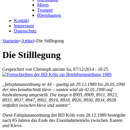
Moers
Trompet
Rheinhausen
Kontakt
Impressum
Datenschutz
Startseite
»
Artikel
»
Die Stilllegung
Sie sind hier
Die Stilllegung
Gespeichert von
Christoph
am/um Sa, 07/12/2014 - 16:25
„fahrplananordnung nr 44 – gueltig ab 29.12.1989 bis 26.05.1990
der streckenabschnitt kleve – xanten wird ab 02.01.1990 auf
busbedienung umgestellt. Die zuege n 8905, 8909, 8911, 8923,
8933, 8937, 8947, 8902, 8916, 8918, 8926, 8930, 8934, 8938
entfallen zwischen kleve und xanten“.
Diese Fahrplananordnung der BD Köln vom 28.12.1989 besiegelte
nach 85 Jahren das Ende des Eisenbahnbetriebs zwischen Xanten
und Kleve.