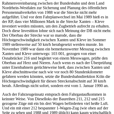
Rahmenvereinbarung zwischen der Bundesbahn und dem Land
Nordrhein-Westfalen zur Sicherung und Planung des öffentlichen
Personennahverkehrs von 1988 war die Strecke nicht mehr
aufgeführt. Und vor dem Fahrplanwechsel im Mai 1989 hieß es in
der RP, dass vier Millionen Mark in die Strecke Xanten – Kleve
investiert werden müssten, um den Zugbetrieb aufrecht zu erhalten.
Doch diese Investition lohne sich nach Meinung der DB nicht mehr.
Der Oberbau der Strecke war so marode, dass die
Höchstgeschwindigkeit zwischen Xanten und Kleve im Sommer
1989 stellenweise auf 50 km/h herabgesetzt werden musste. Im
November 1989 war dann ein bemerkenswerter Messzug zwischen
Xanten und Kleve unterwegs: 103 001, gezogen von einer
Osnabrücker 216 und begleitet von einem Messwagen, prüfte den
Oberbau auf Herz und Nieren. Auch wenn es nach der Überprüfung
unter Eisenbahnern gerüchteweise hieß, dass zwischen Xanten und
Kleve abschnittsweise nach wie vor noch 80 Stundenkilometer
gefahren werden könnten, setzte die Bundesbahndirektion Köln die
Höchstgeschwindigkeit für diesen Streckenabschnitt auf 30 km/h
herab. Allerdings nicht sofort, sondern erst vom 1. Januar 1990 an.
Auch der Fahrzeugeinsatz entsprach dem Fahrgastaufkommen in
keinster Weise. Von Dieselloks der Baureihen 211, 212 und 215
gezogene Züge mit ein bis drei Wagen beförderten viel heiße Luft.
Und ein mit einer 212 bespannter 1-Wagen-Zug (wie oben auf der
Seite zu sehen und 1988 und 1989 üblich) kann kaum wirtschaftlich