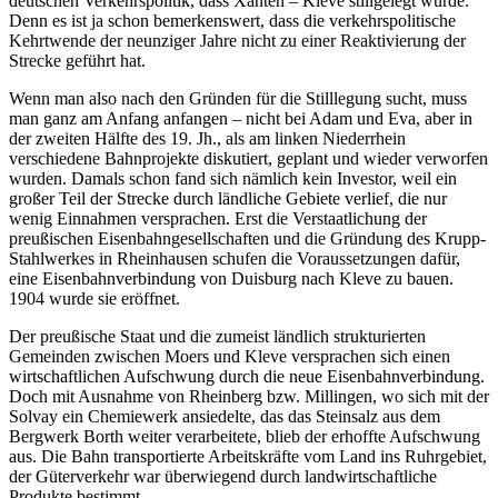
deutschen Verkehrspolitik, dass Xanten – Kleve stillgelegt wurde.
Denn es ist ja schon bemerkenswert, dass die verkehrspolitische
Kehrtwende der neunziger Jahre nicht zu einer Reaktivierung der
Strecke geführt hat.
Wenn man also nach den Gründen für die Stilllegung sucht, muss
man ganz am Anfang anfangen – nicht bei Adam und Eva, aber in
der zweiten Hälfte des 19. Jh., als am linken Niederrhein
verschiedene Bahnprojekte diskutiert, geplant und wieder verworfen
wurden. Damals schon fand sich nämlich kein Investor, weil ein
großer Teil der Strecke durch ländliche Gebiete verlief, die nur
wenig Einnahmen versprachen. Erst die Verstaatlichung der
preußischen Eisenbahngesellschaften und die Gründung des Krupp-
Stahlwerkes in Rheinhausen schufen die Voraussetzungen dafür,
eine Eisenbahnverbindung von Duisburg nach Kleve zu bauen.
1904 wurde sie eröffnet.
Der preußische Staat und die zumeist ländlich strukturierten
Gemeinden zwischen Moers und Kleve versprachen sich einen
wirtschaftlichen Aufschwung durch die neue Eisenbahnverbindung.
Doch mit Ausnahme von Rheinberg bzw. Millingen, wo sich mit der
Solvay ein Chemiewerk ansiedelte, das das Steinsalz aus dem
Bergwerk Borth weiter verarbeitete, blieb der erhoffte Aufschwung
aus. Die Bahn transportierte Arbeitskräfte vom Land ins Ruhrgebiet,
der Güterverkehr war überwiegend durch landwirtschaftliche
Produkte bestimmt.