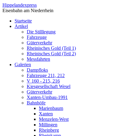
Direkt zum Inhalt
Hippelandexpress
Eisenbahn am Niederrhein
Startseite
Artikel
Die Stilllegung
Fahrzeuge
Güterverkehr
Rheinisches Gold (Teil 1)
Rheinisches Gold (Teil 2)
Messfahrten
Galerien
Dampfloks
Fahrzeuge 211, 212
V 160 - 215, 216
Kiesgesellschaft Wesel
Güterverkehr
Xanten-Umbau-1991
Bahnhöfe
Marienbaum
Xanten
Menzelen-West
Millingen
Rheinberg
Rheinkamp