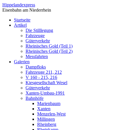
Direkt zum Inhalt
Hippelandexpress
Eisenbahn am Niederrhein
Startseite
Artikel
Die Stilllegung
Fahrzeuge
Güterverkehr
Rheinisches Gold (Teil 1)
Rheinisches Gold (Teil 2)
Messfahrten
Galerien
Dampfloks
Fahrzeuge 211, 212
V 160 - 215, 216
Kiesgesellschaft Wesel
Güterverkehr
Xanten-Umbau-1991
Bahnhöfe
Marienbaum
Xanten
Menzelen-West
Millingen
Rheinberg
Rheinkamp